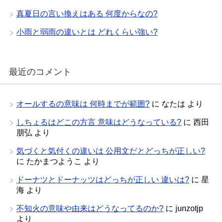
真夏日の言い換えはある 何度からなの?
小雨と弱雨の違いとは どれくらい強い?
最近のコメント
オールするの意味は 何時までが範囲?
に
なたは
より
しちょるはどこの方言 意味はどうなっている?
に
西田
朋弘
より
気づくと気付くの違いは 公用文だとどっちが正しい?
に
たかまつようこ
より
ドーナツとドーナッツはどっちが正しい 違いは?
に
星
海
より
不知火の意味や由来はどうなってるのか?
に
junzotjp
より