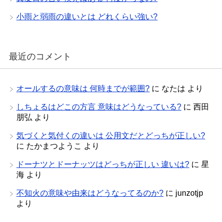
小雨と弱雨の違いとは どれくらい強い?
最近のコメント
オールするの意味は 何時までが範囲?
に
なたは
より
しちょるはどこの方言 意味はどうなっている?
に
西田
朋弘
より
気づくと気付くの違いは 公用文だとどっちが正しい?
に
たかまつようこ
より
ドーナツとドーナッツはどっちが正しい 違いは?
に
星
海
より
不知火の意味や由来はどうなってるのか?
に
junzotjp
より