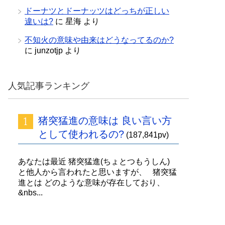
ドーナツとドーナッツはどっちが正しい
違いは?
に
星海
より
不知火の意味や由来はどうなってるのか?
に
junzotjp
より
人気記事ランキング
猪突猛進の意味は 良い言い方
として使われるの?
(187,841pv)
あなたは最近 猪突猛進(ちょとつもうしん)
と他人から言われたと思いますが、 猪突猛
進とは どのような意味が存在しており、
&nbs...