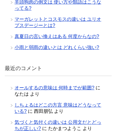
羊頭狗肉の例文は 使い方や類語はこうな
ってる?
マーガレットとコスモスの違いは ユリオ
プスデージーとは?
真夏日の言い換えはある 何度からなの?
小雨と弱雨の違いとは どれくらい強い?
最近のコメント
オールするの意味は 何時までが範囲?
に
なたは
より
しちょるはどこの方言 意味はどうなって
いる?
に
西田朋弘
より
気づくと気付くの違いは 公用文だとどっ
ちが正しい?
に
たかまつようこ
より