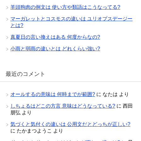
羊頭狗肉の例文は 使い方や類語はこうなってる?
マーガレットとコスモスの違いは ユリオプスデージー
とは?
真夏日の言い換えはある 何度からなの?
小雨と弱雨の違いとは どれくらい強い?
最近のコメント
オールするの意味は 何時までが範囲?
に
なたは
より
しちょるはどこの方言 意味はどうなっている?
に
西田
朋弘
より
気づくと気付くの違いは 公用文だとどっちが正しい?
に
たかまつようこ
より