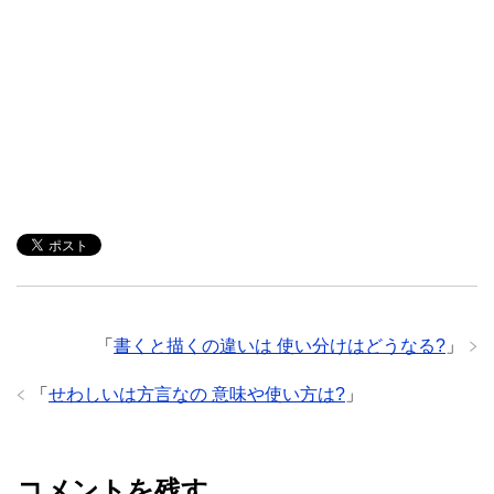
「
書くと描くの違いは 使い分けはどうなる?
」
「
せわしいは方言なの 意味や使い方は?
」
コメントを残す