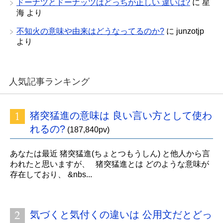
ドーナツとドーナッツはどっちが正しい 違いは?
に
星
海
より
不知火の意味や由来はどうなってるのか?
に
junzotjp
より
人気記事ランキング
猪突猛進の意味は 良い言い方として使わ
れるの?
(187,840pv)
あなたは最近 猪突猛進(ちょとつもうしん) と他人から言
われたと思いますが、 猪突猛進とは どのような意味が
存在しており、 &nbs...
気づくと気付くの違いは 公用文だとどっ