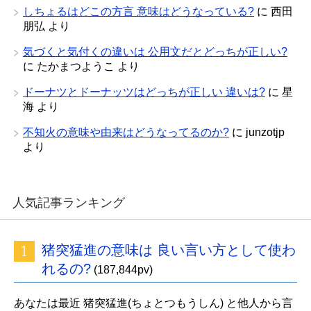
しちょるはどこの方言 意味はどうなっている?
に
西田
朋弘
より
気づくと気付くの違いは 公用文だとどっちが正しい?
に
たかまつようこ
より
ドーナツとドーナッツはどっちが正しい 違いは?
に
星
海
より
不知火の意味や由来はどうなってるのか?
に
junzotjp
より
人気記事ランキング
猪突猛進の意味は 良い言い方として使わ
れるの?
(187,844pv)
あなたは最近 猪突猛進(ちょとつもうしん) と他人から言