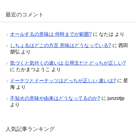
最近のコメント
オールするの意味は 何時までが範囲?
に
なたは
より
しちょるはどこの方言 意味はどうなっている?
に
西田
朋弘
より
気づくと気付くの違いは 公用文だとどっちが正しい?
に
たかまつようこ
より
ドーナツとドーナッツはどっちが正しい 違いは?
に
星
海
より
不知火の意味や由来はどうなってるのか?
に
junzotjp
より
人気記事ランキング