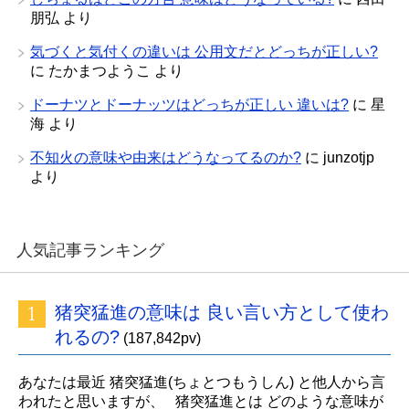
朋弘
より
気づくと気付くの違いは 公用文だとどっちが正しい?
に
たかまつようこ
より
ドーナツとドーナッツはどっちが正しい 違いは?
に
星
海
より
不知火の意味や由来はどうなってるのか?
に
junzotjp
より
人気記事ランキング
猪突猛進の意味は 良い言い方として使わ
れるの?
(187,842pv)
あなたは最近 猪突猛進(ちょとつもうしん) と他人から言
われたと思いますが、 猪突猛進とは どのような意味が