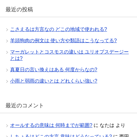
最近の投稿
こさえるは方言なの どこの地域で使われる?
羊頭狗肉の例文は 使い方や類語はこうなってる?
マーガレットとコスモスの違いは ユリオプスデージー
とは?
真夏日の言い換えはある 何度からなの?
小雨と弱雨の違いとは どれくらい強い?
最近のコメント
オールするの意味は 何時までが範囲?
に
なたは
より
しちょるはどこの方言 意味はどうなっている?
に
西田